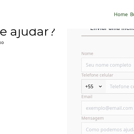
Home
B
e ajudar?
Enviar uma me
xo
Nome
Telefone celular
+55
Email
Mensagem