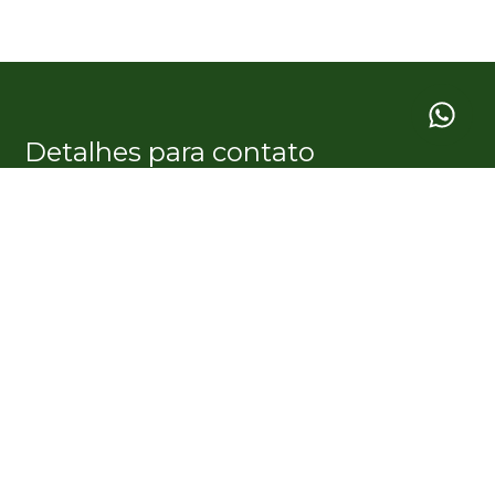
Detalhes para contato
EQUIPE GARDÊ IMÓVEIS
WhatsApp
(11) 99354-2305
E-mail
CONTATO@GARDEIMOVEIS.COM.BR
Entre em Contato
Nome
E-mail
Telefone