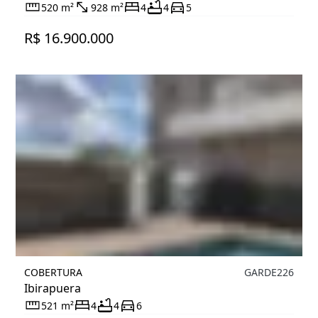
520 m²
928 m²
4
4
5
R$ 16.900.000
COBERTURA
GARDE226
Ibirapuera
521 m²
4
4
6