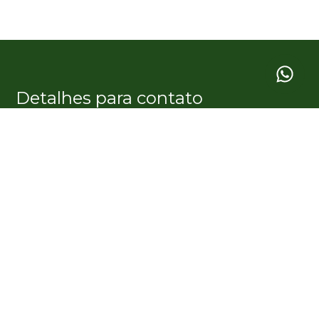
Detalhes para contato
EQUIPE GARDÊ IMÓVEIS
WhatsApp
(11) 99354-2305
E-mail
CONTATO@GARDEIMOVEIS.COM.BR
Entre em Contato
Nome
E-mail
Telefone