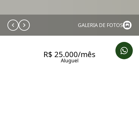
GALERIA DE FOTOS
R$ 25.000/mês
Aluguel
APARTAMENTO COM 189 M², 3
QUARTOS SENDO 3 SUÍTES
PARA ALUGAR EM MOEMA.
189 m² Área útil
3 Dormitórios
3 Suítes
4 Banheiros
4 Vagas