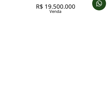
R$ 19.500.000
Venda
CASA DE CONDOMÍNIO COM
910 M² À VENDA NO BAIRRO
JARDIM PAULISTANO.
910 m² Área construída
910 m² Área total
4 Dormitórios
4 Suítes
5 Banheiros
8 Vagas
Entrar em contato
Solicitar visita
Código do Imóvel:
GARDE086