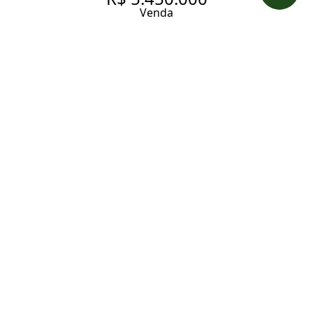
Venda
CASA DE CONDOMÍNIO NO
ALTO DA BOA VISTA COM
PISCINA
689.4 m² Área construída
4 Dormitórios
4 Suítes
6 Banheiros
3 Vagas
Entrar em contato
Solicitar visita
Código do Imóvel:
GARDE1589