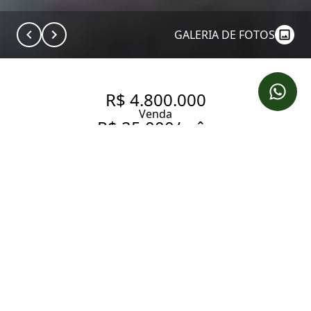
GALERIA DE FOTOS
R$ 4.800.000
Venda
R$ 25.000/mês
Aluguel
DUPLEX COM 160 M², 2
QUARTOS SENDO 1 SUÍTE À
VENDA NO BAIRRO VILA NOVA
CONCEIÇÃO.
160 m² Área útil
160 m² Área total