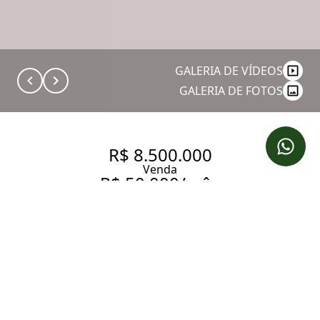
GALERIA DE VÍDEOS
GALERIA DE FOTOS
R$ 8.500.000
Venda
R$ 50.000/mês
Aluguel
DUPLEX NO ITAIM BIBI COM 2
SUÍTES E 3 VAGAS
172 m² Área útil
2 Dormitórios
2 Suítes
2 Banheiros
3 Vagas